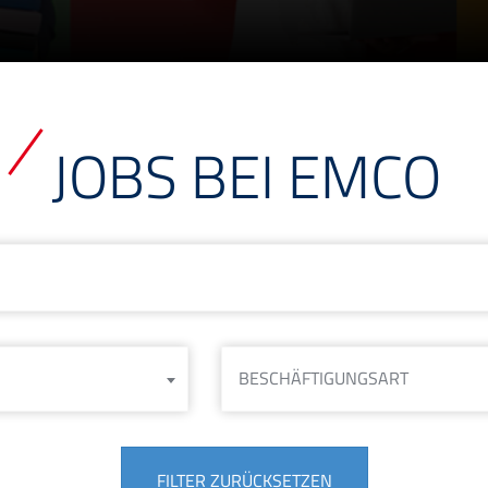
JOBS BEI EMCO
Suchbegriff oder Jobnummer
BESCHÄFTIGUNGSART
FILTER ZURÜCKSETZEN